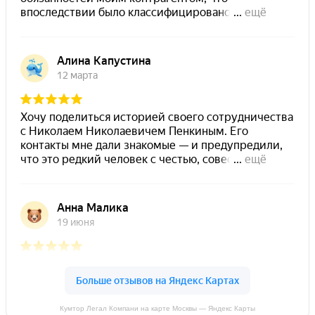
Кумтор Легал Компани на карте Москвы — Яндекс Карты